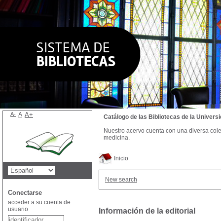
A-
A
A+
Catálogo de las Bibliotecas de la Univer
Nuestro acervo cuenta con una diversa colecc
medicina.
Inicio
New search
Conectarse
acceder a su cuenta de
usuario
Información de la editorial