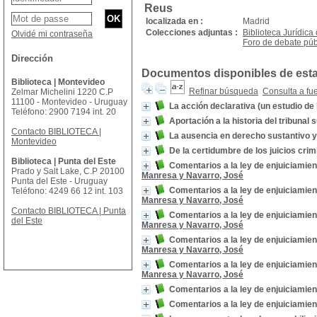
Reus
localizada en :
Madrid
Colecciones adjuntas :
Biblioteca Jurídica
Olvidé mi contraseña
Foro de debate púb
Dirección
Documentos disponibles de esta 
Biblioteca | Montevideo
Refinar búsqueda
Consulta a fu
Zelmar Michelini 1220 C.P
11100 - Montevideo - Uruguay
La acción declarativa (un estudio de 
Teléfono: 2900 7194 int. 20
Aportación a la historia del tribuna
Contacto BIBLIOTECA |
La ausencia en derecho sustantivo y
Montevideo
De la certidumbre de los juicios crim
Biblioteca | Punta del Este
Comentarios a la ley de enjuiciamien
Prado y Salt Lake, C.P 20100
Manresa y Navarro, José
Punta del Este - Uruguay
Comentarios a la ley de enjuiciamien
Teléfono: 4249 66 12 int. 103
Manresa y Navarro, José
Contacto BIBLIOTECA | Punta
Comentarios a la ley de enjuiciamien
del Este
Manresa y Navarro, José
Comentarios a la ley de enjuiciamien
Manresa y Navarro, José
Comentarios a la ley de enjuiciamien
Manresa y Navarro, José
Comentarios a la ley de enjuiciamien
Comentarios a la ley de enjuiciamien