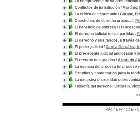
La compraventa de valores mobiliar
Conflictos de jurisdicción
/
Martínez 
La crítica del testimonio
/
Gorphe, Fr
Cuestiones de derecho procesal
/
Pr
El beneficio de pobreza
/
Franceschin
El derecho judicial en las partidas
/
P
El derecho y sus rasgos, a través d
El poder judicial
/
García González, A
El precedente judicial anglosajon y l
El recurso de agravios
/
Alvarado Al
La esencia del proceso (el proceso y
Estudios y comentarios para la teoría
La excesiva onerosidad sobrevenida 
Filosofía del derecho
/
Cathrein, Víct
Página Principal -