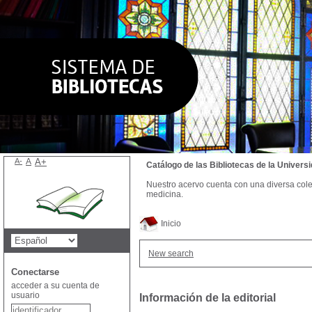
A-
A
A+
Catálogo de las Bibliotecas de la Univer
Nuestro acervo cuenta con una diversa colecc
medicina.
Inicio
New search
Conectarse
acceder a su cuenta de
usuario
Información de la editorial