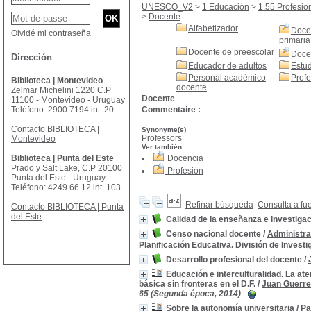
UNESCO_V2
>
1 Educación
>
1.55 Profesio
>
Docente
Alfabetizador
Doce
Olvidé mi contraseña
primaria
Docente de preescolar
Doce
Dirección
Educador de adultos
Estud
Personal académico
Profe
Biblioteca | Montevideo
docente
Zelmar Michelini 1220 C.P
Docente
11100 - Montevideo - Uruguay
Teléfono: 2900 7194 int. 20
Commentaire :
Contacto BIBLIOTECA |
Synonyme(s)
Professors
Montevideo
Ver también:
Biblioteca | Punta del Este
Docencia
Prado y Salt Lake, C.P 20100
Profesión
Punta del Este - Uruguay
Teléfono: 4249 66 12 int. 103
Refinar búsqueda
Consulta a fu
Contacto BIBLIOTECA | Punta
del Este
Calidad de la enseñanza e investiga
Censo nacional docente
/
Administra
Planificación Educativa. División de Investi
Desarrollo profesional del docente
/
Educación e interculturalidad. La at
básica sin fronteras en el D.F.
/
Juan Guerr
65 (Segunda época, 2014)
Sobre la autonomía universitaria
/
Pa