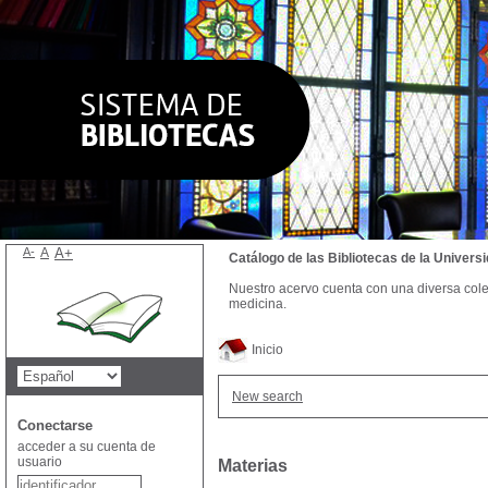
A-
A
A+
Catálogo de las Bibliotecas de la Univer
Nuestro acervo cuenta con una diversa colecc
medicina.
Inicio
New search
Conectarse
acceder a su cuenta de
usuario
Materias