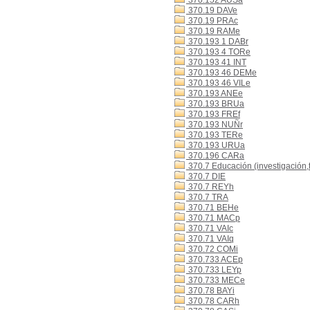
370.152 AUSa
370.19 DAVe
370.19 PRAc
370.19 RAMe
370.193 1 DABr
370.193 4 TORe
370.193 41 INT
370.193 46 DEMe
370.193 46 VILe
370.193 ANEe
370.193 BRUa
370.193 FREf
370.193 NUÑr
370.193 TERe
370.193 URUa
370.196 CARa
370.7 Educación (investigación,
370.7 DIE
370.7 REYh
370.7 TRA
370.71 BEHe
370.71 MACp
370.71 VAIc
370.71 VAIq
370.72 COMi
370.733 ACEp
370.733 LEYp
370.733 MECe
370.78 BAYi
370.78 CARh