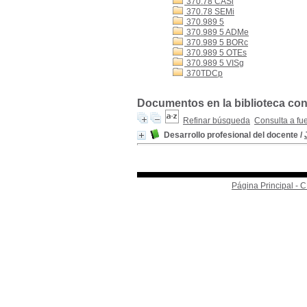
370.78 CASi
370.78 SEMi
370.989 5
370.989 5 ADMe
370.989 5 BORc
370.989 5 OTEs
370.989 5 VISg
370TDCp
Documentos en la biblioteca con
Refinar búsqueda
Consulta a fu
Desarrollo profesional del docente
/
Página Principal -