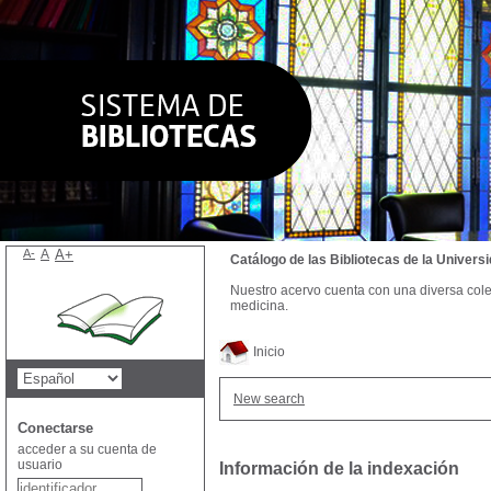
A-
A
A+
Catálogo de las Bibliotecas de la Univer
Nuestro acervo cuenta con una diversa colecc
medicina.
Inicio
New search
Conectarse
acceder a su cuenta de
usuario
Información de la indexación