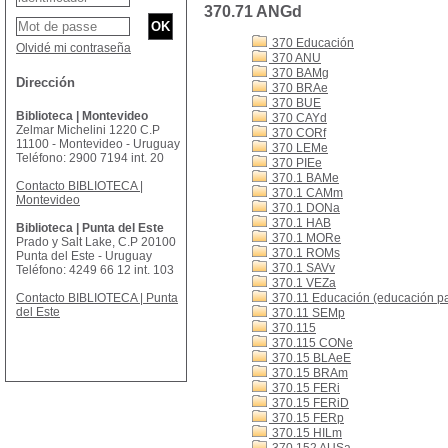
370.71 ANGd
370 Educación
Olvidé mi contraseña
370 ANU
370 BAMg
Dirección
370 BRAe
370 BUE
Biblioteca | Montevideo
370 CAYd
Zelmar Michelini 1220 C.P
370 CORf
11100 - Montevideo - Uruguay
370 LEMe
Teléfono: 2900 7194 int. 20
370 PIEe
370.1 BAMe
Contacto BIBLIOTECA |
370.1 CAMm
Montevideo
370.1 DONa
370.1 HAB
Biblioteca | Punta del Este
370.1 MORe
Prado y Salt Lake, C.P 20100
370.1 ROMs
Punta del Este - Uruguay
370.1 SAVv
Teléfono: 4249 66 12 int. 103
370.1 VEZa
Contacto BIBLIOTECA | Punta
370.11 Educación (educación par
del Este
370.11 SEMp
370.115
370.115 CONe
370.15 BLAeE
370.15 BRAm
370.15 FERi
370.15 FERiD
370.15 FERp
370.15 HILm