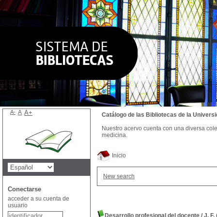
A-
A
A+
Catálogo de las Bibliotecas de la Univer
Nuestro acervo cuenta con una diversa colecc
medicina.
Inicio
New search
Conectarse
acceder a su cuenta de
usuario
Desarrollo profesional del docente
/
J. F