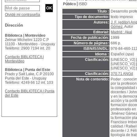
Público
ISBD
Título :
Desarrollo profe
Olvidé mi contraseña
Tipo de documento:
texto impreso
Autores:
J. F. (editor) A
Dirección
Gómez
, Autor
Editorial:
Madrid : Akal
Biblioteca | Montevideo
Fecha de publicación:
1999
Zelmar Michelini 1220 C.P
Número de páginas:
686 p.
11100 - Montevideo - Uruguay
Teléfono: 2900 7194 int. 20
ISBN/ISSN/DL:
978-84-460-11
Idioma :
Español (
spa
)
Contacto BIBLIOTECA |
Clasificación:
[UNESCO_V2]
Montevideo
[UNESCO_V2]
[UNESCO_V2]
Biblioteca | Punta del Este
Clasificación:
370.71 ANGd
Prado y Salt Lake, C.P 20100
Punta del Este - Uruguay
Nota de contenido:
Poder : conocim
Teléfono: 4249 66 12 int. 103
por la profesio
la colegialidad
Contacto BIBLIOTECA | Punta
docentes / John
del Este
y en la democra
acción y la polí
formación docen
profesorado en
Jiménez Gámez, 
la formación pl
Francisco Imber
calidad / Rafae
docente / J. Fé
tipología de tra