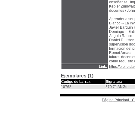
enseñanza : imp
Kepler Zumwalt 
docentes / John E
Aprender a ser p
Blanco -- La in
Javier Barquín R
Domingo -- Entre
Angulo Rasco --
Daniel P. Liston
supervisión doc
formación del p
Remei Arnaus --
futuros docente
como requisito 
Link:
https://biblio.
Ejemplares (1)
Código de barras
Signatura
10768
370.71 ANGd
Página Principal -