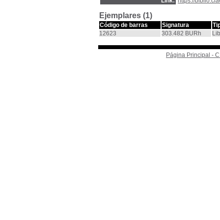
Link:
https://biblio.
Ejemplares (1)
Código de barras
Signatura
Ti
12623
303.482 BURh
Li
Página Principal -