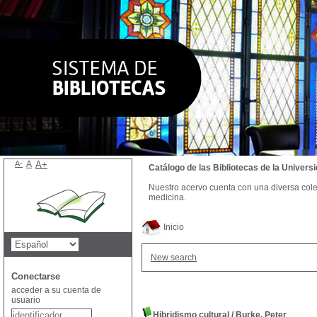
A-
A
A+
Catálogo de las Bibliotecas de la Univer
Nuestro acervo cuenta con una diversa colecc
medicina.
Inicio
New search
Conectarse
acceder a su cuenta de
usuario
Hibridismo cultural
/
Burke, Peter