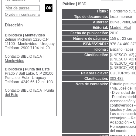
Público
ISBD
Título :
Hibridismo cultu
Olvidé mi contraseña
Tipo de documento:
texto impreso
Autores:
Burke, Peter
, Au
Dirección
Editorial:
Madrid : Akal
Fecha de publicación:
2010
Biblioteca | Montevideo
Número de páginas:
158 p ; 23 cm
Zelmar Michelini 1220 C.P
11100 - Montevideo - Uruguay
ISBN/ISSN/DL:
978-84-460-37
Teléfono: 2900 7194 int. 20
Idioma :
Español (
spa
)
Clasificación:
[UNESCO_V2]
Contacto BIBLIOTECA |
[UNESCO_V2]
Montevideo
[UNESCO_V2]
[UNESCO_V2]
Biblioteca | Punta del Este
Palabras clave:
CULTURAS HÍ
Prado y Salt Lake, C.P 20100
Punta del Este - Uruguay
Clasificación:
303.482
Teléfono: 4249 66 12 int. 103
Nota de contenido:
Estudio prelimin
/ Ma. José del R
Contacto BIBLIOTECA | Punta
- Diversidad de 
del Este
- Pueblos híbrid
Acomodación y n
controvertidos -
Iguales y desigu
Las clases soci
extranjero -- Re
Adaptación -- Ci
Homogeneización 
del mundo