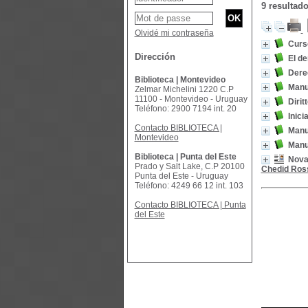
9 resultad
Olvidé mi contraseña
Curs
Dirección
El de
Derec
Biblioteca | Montevideo
Manu
Zelmar Michelini 1220 C.P
11100 - Montevideo - Uruguay
Dirit
Teléfono: 2900 7194 int. 20
Inici
Contacto BIBLIOTECA |
Manu
Montevideo
Manu
Biblioteca | Punta del Este
Novas
Prado y Salt Lake, C.P 20100
Chedid Ros
Punta del Este - Uruguay
Teléfono: 4249 66 12 int. 103
Contacto BIBLIOTECA | Punta
del Este