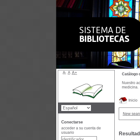
A-
A
A+
Catálogo 
Nuestro ac
medicina.
Inicio
New sear
Conectarse
acceder a su cuenta de
usuario
Resultad