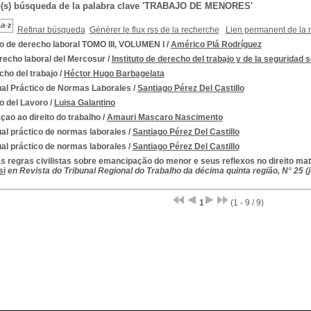
o(s) búsqueda de la palabra clave 'TRABAJO DE MENORES'
Refinar búsqueda
Générer le flux rss de la recherche
Lien permanent de la 
o de derecho laboral TOMO III, VOLUMEN I
/
Américo Plá Rodríguez
recho laboral del Mercosur
/
Instituto de derecho del trabajo y de la seguridad 
ho del trabajo
/
Héctor Hugo Barbagelata
al Práctico de Normas Laborales
/
Santiago Pérez Del Castillo
to del Lavoro
/
Luisa Galantino
açao ao direito do trabalho
/
Amauri Mascaro Nascimento
al práctico de normas laborales
/
Santiago Pérez Del Castillo
al práctico de normas laborales
/
Santiago Pérez Del Castillo
 regras civilistas sobre emancipação do menor e seus reflexos no direito mate
si
en Revista do Tribunal Regional do Trabalho da décima quinta região, N° 25 (jul
1
(1 - 9 / 9)