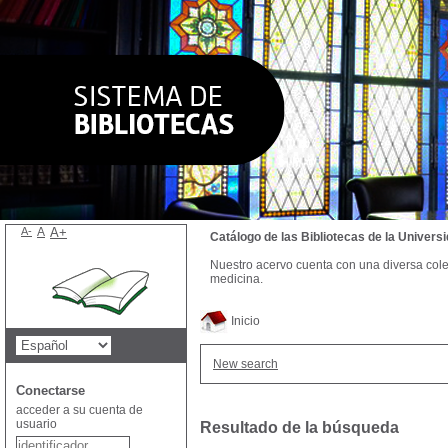
A-
A
A+
Catálogo de las Bibliotecas de la Univer
Nuestro acervo cuenta con una diversa colecc
medicina.
Inicio
New search
Conectarse
acceder a su cuenta de
usuario
Resultado de la búsqueda