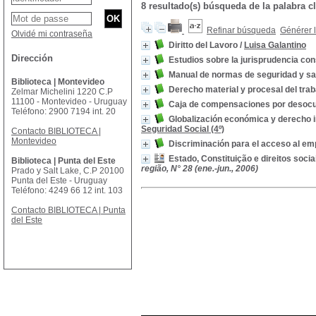
8 resultado(s) búsqueda de la palabr
Refinar búsqueda
Générer l
Olvidé mi contraseña
Diritto del Lavoro
/
Luisa Galantino
Dirección
Estudios sobre la jurisprudencia cons
Manual de normas de seguridad y sal
Biblioteca | Montevideo
Derecho material y procesal del trab
Zelmar Michelini 1220 C.P
11100 - Montevideo - Uruguay
Caja de compensaciones por desocupa
Teléfono: 2900 7194 int. 20
Globalización económica y derecho in
Seguridad Social (4º)
Contacto BIBLIOTECA |
Montevideo
Discriminación para el acceso al e
Estado, Constituição e direitos socia
Biblioteca | Punta del Este
região, N° 28 (ene.-jun., 2006)
Prado y Salt Lake, C.P 20100
Punta del Este - Uruguay
Teléfono: 4249 66 12 int. 103
Contacto BIBLIOTECA | Punta
del Este