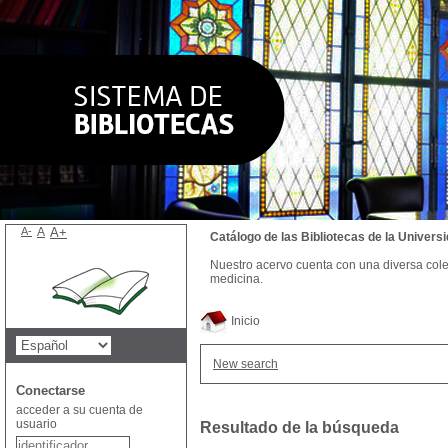
A-
A
A+
Catálogo de las Bibliotecas de la Univer
Nuestro acervo cuenta con una diversa colecc
medicina.
Inicio
New search
Conectarse
acceder a su cuenta de
usuario
Resultado de la búsqueda