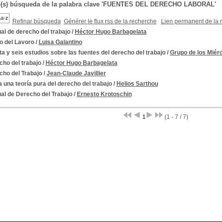
do(s) búsqueda de la palabra clave 'FUENTES DEL DERECHO LABORAL'
Refinar búsqueda
Générer le flux rss de la recherche
Lien permanent de la 
l de derecho del trabajo
/
Héctor Hugo Barbagelata
to del Lavoro
/
Luisa Galantino
ta y seis estudios sobre las fuentes del derecho del trabajo
/
Grupo de los Miér
ho del trabajo
/
Héctor Hugo Barbagelata
cho del Trabajo
/
Jean-Claude Javillier
 una teoría pura del derecho del trabajo
/
Helios Sarthou
al de Derecho del Trabajo
/
Ernesto Krotoschin
1
(1 - 7 / 7)