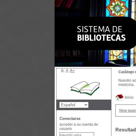
A-
A
A+
Catálogo 
Nuestro ac
medicina.
Inicio
New sear
Conectarse
acceder a su cuenta de
usuario
Resultad