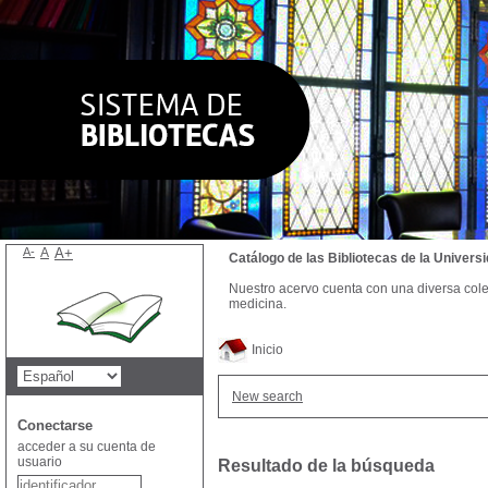
A-
A
A+
Catálogo de las Bibliotecas de la Univer
Nuestro acervo cuenta con una diversa colecc
medicina.
Inicio
New search
Conectarse
acceder a su cuenta de
usuario
Resultado de la búsqueda