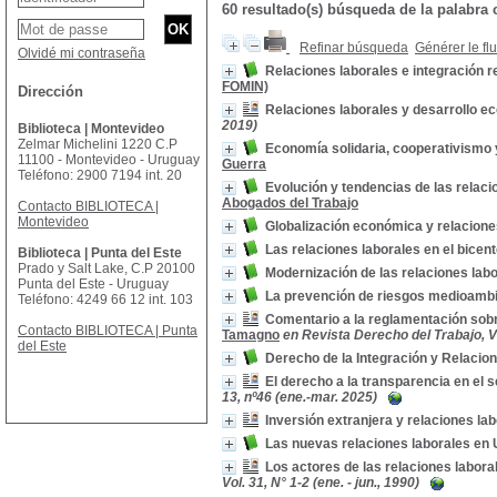
60 resultado(s) búsqueda de la palab
Refinar búsqueda
Générer le fl
Olvidé mi contraseña
Relaciones laborales e integración r
FOMIN)
Dirección
Relaciones laborales y desarrollo 
2019)
Biblioteca | Montevideo
Zelmar Michelini 1220 C.P
Economía solidaria, cooperativismo y
11100 - Montevideo - Uruguay
Guerra
Teléfono: 2900 7194 int. 20
Evolución y tendencias de las relac
Abogados del Trabajo
Contacto BIBLIOTECA |
Montevideo
Globalización económica y relacione
Las relaciones laborales en el bicen
Biblioteca | Punta del Este
Prado y Salt Lake, C.P 20100
Modernización de las relaciones lab
Punta del Este - Uruguay
La prevención de riesgos medioambie
Teléfono: 4249 66 12 int. 103
Comentario a la reglamentación sobr
Contacto BIBLIOTECA | Punta
Tamagno
en Revista Derecho del Trabajo, Vol.
del Este
Derecho de la Integración y Relacio
El derecho a la transparencia en el s
13, nº46 (ene.-mar. 2025)
Inversión extranjera y relaciones la
Las nuevas relaciones laborales en
Los actores de las relaciones labora
Vol. 31, N° 1-2 (ene. - jun., 1990)