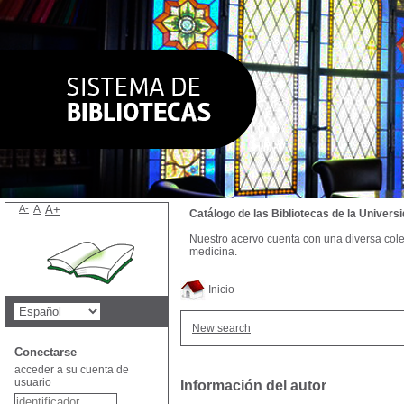
A-
A
A+
Catálogo de las Bibliotecas de la Univer
Nuestro acervo cuenta con una diversa colecc
medicina.
Inicio
New search
Conectarse
acceder a su cuenta de
usuario
Información del autor