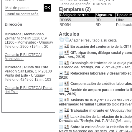
Mención de fecha: jul. - set., 2019
Fecha de aparición: 01/07/2019
Ejemplares (2)
Olvidé mi contraseña
Código de barras
Signatura
Tipo de 
RD055
RD
Libro
Dirección
RD054
RD
Publicaci
Artículos
Biblioteca | Montevideo
Zelmar Michelini 1220 C.P
Añadir el resultado a su cesta
11100 - Montevideo - Uruguay
Teléfono: 2900 7194 int. 20
En ocasión del centenario de la OIT
/
OIT, tripartismo, diálogo social y con
Contacto BIBLIOTECA |
(jul. - set., 2019)
Montevideo
Cronología del trámite de la queja p
Biblioteca | Punta del Este
Derecho del Trabajo, Vol. 7, N° 24 (jul. - set.
Prado y Salt Lake, C.P 20100
Relaciones laborales y desarrollo 
Punta del Este - Uruguay
2019)
Teléfono: 4249 66 12 int. 103
Compensación de créditos laborales
Contacto BIBLIOTECA | Punta
Acción de amparo para extender la l
del Este
set., 2019)
Análisis de la ley N° 19.729 del 28/1
enfermedad terminal
/
Eduardo Goldstein
en
Trabajador migrante en Uruguay
/
Ig
La extinción de la relación de traba
Derecho del Trabajo, Vol. 7, N° 24 (jul. - set.
Sobre la extinción de la relación de 
Revista Derecho del Trabajo, Vol. 7, N° 24 (ju