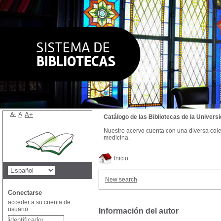
A-
A
A+
Catálogo de las Bibliotecas de la Univer
Nuestro acervo cuenta con una diversa colecc
medicina.
Inicio
New search
Conectarse
acceder a su cuenta de
usuario
Información del autor