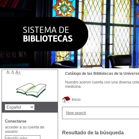
A-
A
A+
Catálogo de las Bibliotecas de la Univer
Nuestro acervo cuenta con una diversa colecc
medicina.
Inicio
New search
Conectarse
acceder a su cuenta de
usuario
Resultado de la búsqueda