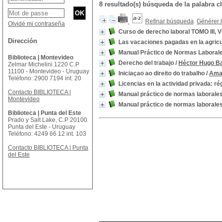
8 resultado(s) búsqueda de la palabr
Refinar búsqueda
Générer l
Olvidé mi contraseña
Curso de derecho laboral TOMO III,
Dirección
Las vacaciones pagadas en la agricu
Manual Práctico de Normas Laboral
Biblioteca | Montevideo
Derecho del trabajo
/
Héctor Hugo B
Zelmar Michelini 1220 C.P
11100 - Montevideo - Uruguay
Iniciaçao ao direito do trabalho
/
Ama
Teléfono: 2900 7194 int. 20
Licencias en la actividad privada: r
Contacto BIBLIOTECA |
Manual práctico de normas laborale
Montevideo
Manual práctico de normas laborale
Biblioteca | Punta del Este
Prado y Salt Lake, C.P 20100
Punta del Este - Uruguay
Teléfono: 4249 66 12 int. 103
Contacto BIBLIOTECA | Punta
del Este