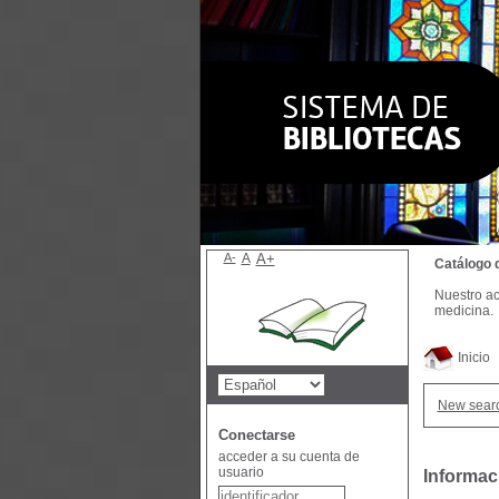
A-
A
A+
Catálogo 
Nuestro ac
medicina.
Inicio
New sear
Conectarse
acceder a su cuenta de
usuario
Informaci