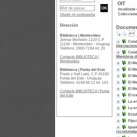
OIT
localizada 
Coleccione
Olvidé mi contraseña
Dirección
Document
Biblioteca | Montevideo
Zelmar Michelini 1220 C.P
Cond
11100 - Montevideo - Uruguay
Internaciona
Teléfono: 2900 7194 int. 20
Condi
Miembros de
Contacto BIBLIOTECA |
Montevideo
El M
El M
Biblioteca | Punta del Este
Prado y Salt Lake, C.P 20100
El Me
Punta del Este - Uruguay
El Me
Teléfono: 4249 66 12 int. 103
El Me
Contacto BIBLIOTECA | Punta
El tr
del Este
La en
La en
Estab
Fijac
Igua
recomenda