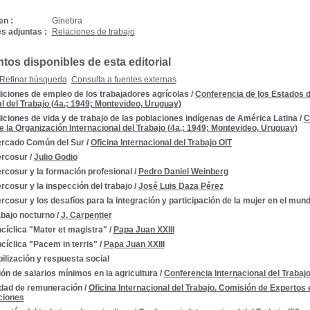
en :
Ginebra
s adjuntas :
Relaciones de trabajo
os disponibles de esta editorial
Refinar búsqueda
Consulta a fuentes externas
iciones de empleo de los trabajadores agrícolas
/
Conferencia de los Estados 
l del Trabajo (4a.; 1949; Montevideo, Uruguay)
ciones de vida y de trabajo de las poblaciones indígenas de América Latina
/
C
 la Organización Internacional del Trabajo (4a.; 1949; Montevideo, Uruguay)
ercado Común del Sur
/
Oficina Internacional del Trabajo OIT
ercosur
/
Julio Godio
rcosur y la formación profesional
/
Pedro Daniel Weinberg
rcosur y la inspección del trabajo
/
José Luis Daza Pérez
rcosur y los desafíos para la integración y participación de la mujer en el mund
abajo nocturno
/
J. Carpentier
cíclica "Mater et magistra"
/
Papa Juan XXIII
cíclica "Pacem in terris"
/
Papa Juan XXIII
ilización y respuesta social
ión de salarios mínimos en la agricultura
/
Conferencia Internacional del Trabajo
ldad de remuneración
/
Oficina Internacional del Trabajo. Comisión de Expertos
ciones