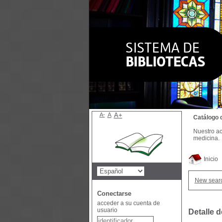
A-
A
A+
Catálogo 
Nuestro ac
medicina.
Inicio
New sear
Conectarse
acceder a su cuenta de
usuario
Detalle 