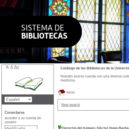
A-
A
A+
Catálogo de las Bibliotecas de la Univer
Nuestro acervo cuenta con una diversa colecc
medicina.
Inicio
New search
Conectarse
acceder a su cuenta de
usuario
Derecho del trabajo
/
Héctor Hugo Barba