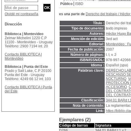
Público
ISBD
Olvidé mi contraseña
es una parte de
Derecho del trabajo
/
Héctor
Título :
Derecho del tra
Dirección
Tipo de documento:
texto impreso
Autores:
Héctor Hugo Ba
Biblioteca | Montevideo
Zelmar Michelini 1220 C.P
Mención de edición:
3ed act
11100 - Montevideo - Uruguay
Editorial:
Montevideo : Fu
Teléfono: 2900 7194 int. 20
Fecha de publicación:
2007
Contacto BIBLIOTECA |
Número de páginas:
t. I, v. 2
Montevideo
ISBN/ISSN/DL:
978-997-42066
Idioma :
Español (
spa
)
Biblioteca | Punta del Este
Palabras clave:
DERECHO LA
Prado y Salt Lake, C.P 20100
DESCANSO S
Punta del Este - Uruguay
NOCTURNO
V
Teléfono: 4249 66 12 int. 103
PROTECCIÓN 
ACCESORIO
C
Contacto BIBLIOTECA | Punta
DEL CONTRAT
del Este
DEL CONTRAT
Clasificación:
344.01 BARd t.1
Nota de contenido:
La reglamentaci
Link:
https://biblio.
Ejemplares (2)
Código de barras
Signatura
D766
344.01 BARd t.1 v.2