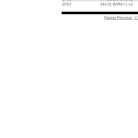
D767
344.01 BARd t.1 v.2
Página Principal -