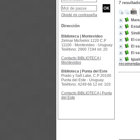
7 resultad
Olvidé mi contraseña
Manu
Dirección
Estab
Sindi
Biblioteca | Montevideo
El co
Zelmar Michelini 1220 C.P
11100 - Montevideo - Uruguay
El sa
Teléfono: 2900 7194 int. 20
El sa
Contacto BIBLIOTECA |
Igua
Montevideo
recomenda
Biblioteca | Punta del Este
Prado y Salt Lake, C.P 20100
Punta del Este - Uruguay
Teléfono: 4249 66 12 int. 103
Contacto BIBLIOTECA | Punta
del Este