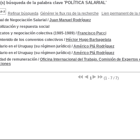
o(s) búsqueda de la palabra clave 'POLÍTICA SALARIAL'
Refinar búsqueda
Générer le flux rss de la recherche
Lien permanent de la 
al de Negociación Salarial
/
Juan Manuel Rodríguez
ilización y respuesta social
catos y negociación colectiva (1985-1989)
/
Francisco Pucci
ntenido de los convenios colectivos
/
Héctor Hugo Barbagelata
lario en el Uruguay (su régimen jurídico)
/
Américo Plá Rodríguez
lario en el Uruguay (su régimen jurídico)
/
Américo Plá Rodríguez
ldad de remuneración
/
Oficina Internacional del Trabajo. Comisión de Expertos
ciones
1
(1 - 7 / 7)