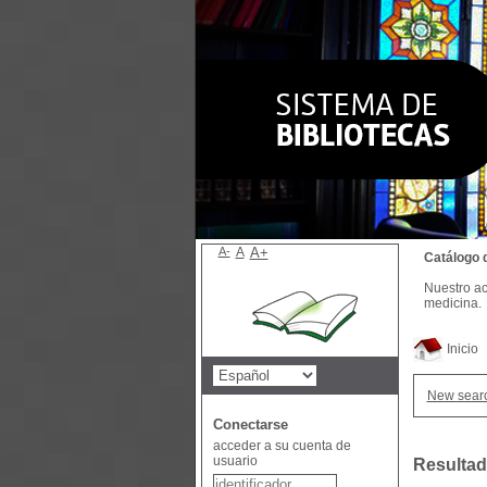
A-
A
A+
Catálogo 
Nuestro ac
medicina.
Inicio
New sear
Conectarse
acceder a su cuenta de
usuario
Resultad