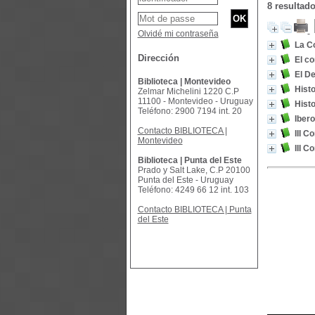
8 resultad
Olvidé mi contraseña
La C
Dirección
El co
El D
Biblioteca | Montevideo
Histo
Zelmar Michelini 1220 C.P
11100 - Montevideo - Uruguay
Histo
Teléfono: 2900 7194 int. 20
Ibero
Contacto BIBLIOTECA |
III 
Montevideo
III 
Biblioteca | Punta del Este
Prado y Salt Lake, C.P 20100
Punta del Este - Uruguay
Teléfono: 4249 66 12 int. 103
Contacto BIBLIOTECA | Punta
del Este