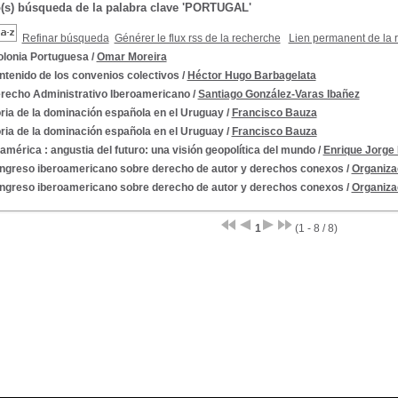
o(s) búsqueda de la palabra clave 'PORTUGAL'
Refinar búsqueda
Générer le flux rss de la recherche
Lien permanent de la 
olonia Portuguesa
/
Omar Moreira
ntenido de los convenios colectivos
/
Héctor Hugo Barbagelata
erecho Administrativo Iberoamericano
/
Santiago González-Varas Ibañez
ria de la dominación española en el Uruguay
/
Francisco Bauza
ria de la dominación española en el Uruguay
/
Francisco Bauza
américa : angustia del futuro: una visión geopolítica del mundo
/
Enrique Jorge
Congreso iberoamericano sobre derecho de autor y derechos conexos
/
Organizac
Congreso iberoamericano sobre derecho de autor y derechos conexos
/
Organizac
1
(1 - 8 / 8)