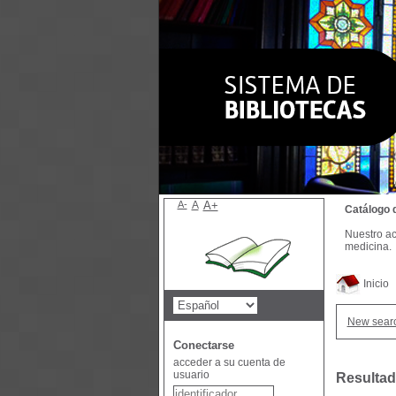
A-
A
A+
Catálogo 
Nuestro ac
medicina.
Inicio
New sear
Conectarse
acceder a su cuenta de
usuario
Resultad