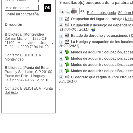
9 resultado(s) búsqueda de la palabra 
Refinar búsqueda
Générer l
Olvidé mi contraseña
Ocupación del lugar de trabajo
/
Nels
Dirección
Ocupación y desalojo de dependenci
31 (jul.-dic., 2011)
Biblioteca | Montevideo
Estado de derecho y ocupaciones
/
C
Zelmar Michelini 1220 C.P
La Huelga y ocupación de los locales
11100 - Montevideo - Uruguay
N°23 (2021)
Teléfono: 2900 7194 int. 20
Modos de adquirir : ocupación, acces
Contacto BIBLIOTECA |
Modos de adquirir : ocupación, acces
Montevideo
Modos de adquirir : ocupación, acces
Biblioteca | Punta del Este
Modos de adquirir : ocupación, acces
Prado y Salt Lake, C.P 20100
Punta del Este - Uruguay
El decreto que regula la libre circul
Teléfono: 4249 66 12 int. 103
jun., 2017)
Contacto BIBLIOTECA | Punta
del Este