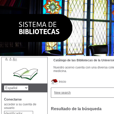
A-
A
A+
Catálogo de las Bibliotecas de la Univer
Nuestro acervo cuenta con una diversa colecc
medicina.
Inicio
New search
Conectarse
acceder a su cuenta de
usuario
Resultado de la búsqueda