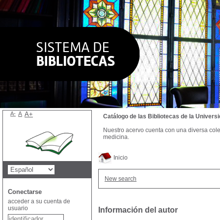
A-
A
A+
Catálogo de las Bibliotecas de la Univer
Nuestro acervo cuenta con una diversa colecc
medicina.
Inicio
New search
Conectarse
acceder a su cuenta de
usuario
Información del autor