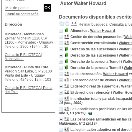
Autor Walter Howard
Olvidé mi contraseña
Documentos disponibles escritos
Dirección
Refinar búsqueda
Consulta a fu
Alimentos
/
Walter Howard
Biblioteca | Montevideo
Cesión de derecho posesorios
/
Walt
Zelmar Michelini 1220 C.P
11100 - Montevideo - Uruguay
Construcción extralimitada
/
Walter
Teléfono: 2900 7194 int. 20
Derecho de las suceciones
/
Walter
Contacto BIBLIOTECA |
Derecho de las sucesiones
/
Walter
Montevideo
Derecho de la persona Tomo I
/
Walt
Biblioteca | Punta del Este
Derecho de la persona Tomo II
/
Walt
Prado y Salt Lake, C.P 20100
La desheredación
/
Walter Howard
e
Punta del Este - Uruguay
Teléfono: 4249 66 12 int. 103
El derecho deber de visitas
/
Walter
El derecho real de superficie
/
Walte
Contacto BIBLIOTECA | Punta
del Este
El derecho de retención
/
Walter How
Interdicción total y parcial: incapaci
14 (set., 1999)
Las condiciones prohibidas en las d
año 3, t.3 (2015)
Las pensiones alimenticias en las cri
Maldonado, N°1 (2019)
La legitimación adoptiva en el dere