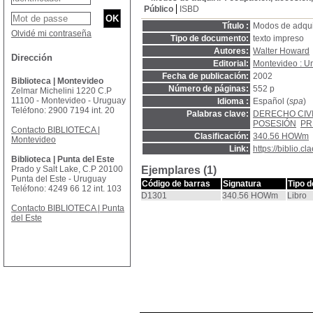
Público
ISBD
Título :
Modos de adquir
Olvidé mi contraseña
Tipo de documento:
texto impreso
Autores:
Walter Howard
Dirección
Editorial:
Montevideo : U
Fecha de publicación:
2002
Biblioteca | Montevideo
Número de páginas:
552 p
Zelmar Michelini 1220 C.P
11100 - Montevideo - Uruguay
Idioma :
Español (
spa
)
Teléfono: 2900 7194 int. 20
Palabras clave:
DERECHO CIV
POSESIÓN
PR
Contacto BIBLIOTECA |
Clasificación:
340.56 HOWm
Montevideo
Link:
https://biblio.
Biblioteca | Punta del Este
Prado y Salt Lake, C.P 20100
Ejemplares (1)
Punta del Este - Uruguay
Código de barras
Signatura
Tipo 
Teléfono: 4249 66 12 int. 103
D1301
340.56 HOWm
Libro
Contacto BIBLIOTECA | Punta
del Este