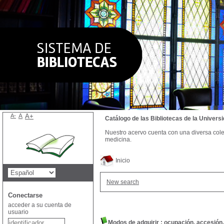
A-
A
A+
Catálogo de las Bibliotecas de la Univer
Nuestro acervo cuenta con una diversa colecc
medicina.
Inicio
New search
Conectarse
acceder a su cuenta de
usuario
Modos de adquirir : ocupación, accesión,