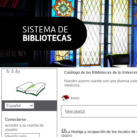
A-
A
A+
Catálogo de las Bibliotecas de la Univer
Nuestro acervo cuenta con una diversa colecc
medicina.
Inicio
New search
Conectarse
acceder a su cuenta de
usuario
La Huelga y ocupación de los locales de 
(2021)