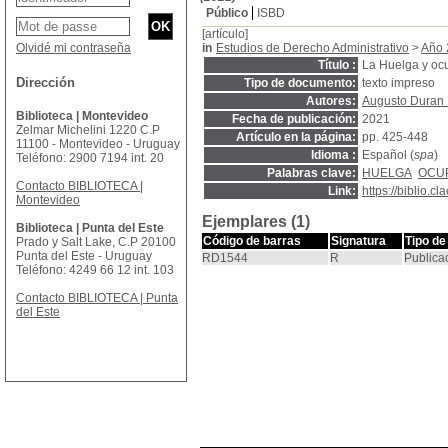
Público
ISBD
[artículo]
Olvidé mi contraseña
in
Estudios de Derecho Administrativo
>
Año 
Título :
La Huelga y ocu
Dirección
Tipo de documento:
texto impreso
Autores:
Augusto Duran 
Biblioteca | Montevideo
Fecha de publicación:
2021
Zelmar Michelini 1220 C.P
Artículo en la página:
pp. 425-448
11100 - Montevideo - Uruguay
Idioma :
Español (
spa
)
Teléfono: 2900 7194 int. 20
Palabras clave:
HUELGA
OCU
Contacto BIBLIOTECA |
Link:
https://biblio.
Montevideo
Ejemplares (1)
Biblioteca | Punta del Este
Código de barras
Signatura
Tipo de
Prado y Salt Lake, C.P 20100
Punta del Este - Uruguay
RD1544
R
Publica
Teléfono: 4249 66 12 int. 103
Contacto BIBLIOTECA | Punta
del Este