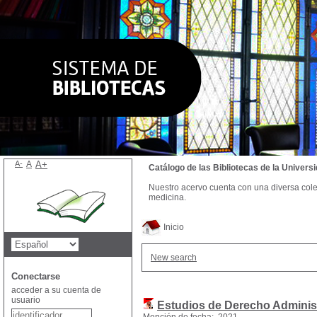
A-
A
A+
Catálogo de las Bibliotecas de la Univer
Nuestro acervo cuenta con una diversa colecc
medicina.
Inicio
New search
Conectarse
acceder a su cuenta de
usuario
Estudios de Derecho Administ