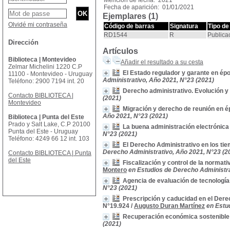
Mención de fecha: 2021
Fecha de aparición: 01/01/2021
Ejemplares (1)
Olvidé mi contraseña
Código de barras
Signatura
Tipo de
RD1544
R
Publica
Dirección
Artículos
Biblioteca | Montevideo
Añadir el resultado a su cesta
Zelmar Michelini 1220 C.P
El Estado regulador y garante en épo
11100 - Montevideo - Uruguay
Administrativo, Año 2021, N°23 (2021)
Teléfono: 2900 7194 int. 20
Derecho administrativo. Evolución y
Contacto BIBLIOTECA |
(2021)
Montevideo
Migración y derecho de reunión en 
Año 2021, N°23 (2021)
Biblioteca | Punta del Este
Prado y Salt Lake, C.P 20100
La buena administración electrónic
Punta del Este - Uruguay
N°23 (2021)
Teléfono: 4249 66 12 int. 103
El Derecho Administrativo en los ti
Derecho Administrativo, Año 2021, N°23 (2
Contacto BIBLIOTECA | Punta
del Este
Fiscalización y control de la normati
Montero
en Estudios de Derecho Administra
Agencia de evaluación de tecnología
N°23 (2021)
Prescripción y caducidad en el Derec
N°19.924
/
Augusto Duran Martínez
en Estu
Recuperación económica sostenible 
(2021)