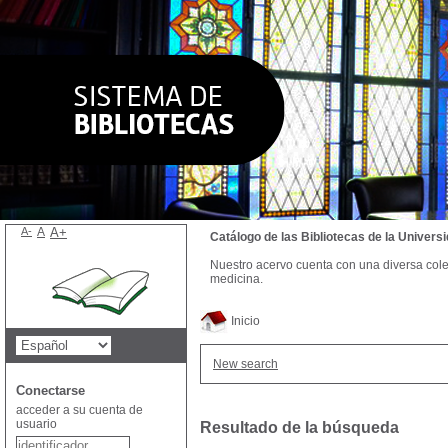
A-
A
A+
Catálogo de las Bibliotecas de la Univer
Nuestro acervo cuenta con una diversa colecc
medicina.
Inicio
New search
Conectarse
acceder a su cuenta de
usuario
Resultado de la búsqueda