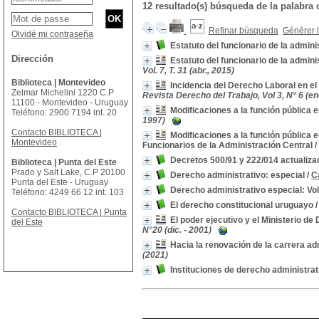
12 resultado(s) búsqueda de la palab
Refinar búsqueda
Générer l
Olvidé mi contraseña
Estatuto del funcionario de la admin
Dirección
Estatuto del funcionario de la admini
Vol. 7, T. 31 (abr., 2015)
Biblioteca | Montevideo
Incidencia del Derecho Laboral en el
Zelmar Michelini 1220 C.P
Revista Derecho del Trabajo, Vol 3, N° 6 (ene
11100 - Montevideo - Uruguay
Modificaciones a la función pública e
Teléfono: 2900 7194 int. 20
1997)
Contacto BIBLIOTECA |
Modificaciones a la función pública 
Montevideo
Funcionarios de la Administración Central
/
Decretos 500/91 y 222/014 actualiz
Biblioteca | Punta del Este
Prado y Salt Lake, C.P 20100
Derecho administrativo: especial
/
C
Punta del Este - Uruguay
Derecho administrativo especial: V
Teléfono: 4249 66 12 int. 103
El derecho constitucional uruguayo
Contacto BIBLIOTECA | Punta
El poder ejecutivo y el Ministerio de
del Este
N°20 (dic. - 2001)
Hacia la renovación de la carrera ad
(2021)
Instituciones de derecho administrati