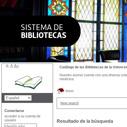
A-
A
A+
Catálogo de las Bibliotecas de la Univer
Nuestro acervo cuenta con una diversa colecc
medicina.
Inicio
New search
Conectarse
acceder a su cuenta de
usuario
Resultado de la búsqueda