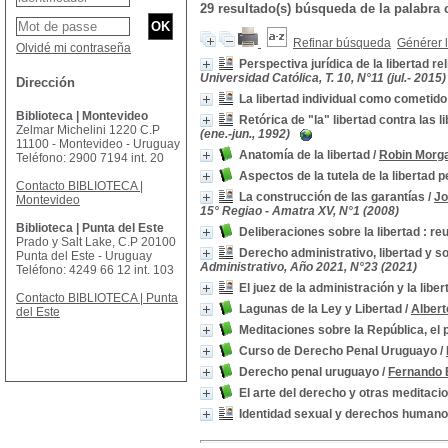
29 resultado(s) búsqueda de la palabra
Refinar búsqueda
Générer l
Olvidé mi contraseña
Perspectiva jurídica de la libertad re
Universidad Católica, T. 10, N°11 (jul.- 2015)
Dirección
La libertad individual como cometido
Biblioteca | Montevideo
Retórica de "la" libertad contra las l
Zelmar Michelini 1220 C.P
(ene.-jun., 1992)
11100 - Montevideo - Uruguay
Anatomía de la libertad
/
Robin Morg
Teléfono: 2900 7194 int. 20
Aspectos de la tutela de la libertad
Contacto BIBLIOTECA |
La construcción de las garantías
/
Jo
Montevideo
15° Regiao - Amatra XV, N°1 (2008)
Biblioteca | Punta del Este
Deliberaciones sobre la libertad : r
Prado y Salt Lake, C.P 20100
Derecho administrativo, libertad y 
Punta del Este - Uruguay
Administrativo, Año 2021, N°23 (2021)
Teléfono: 4249 66 12 int. 103
El juez de la administración y la liber
Contacto BIBLIOTECA | Punta
Lagunas de la Ley y Libertad
/
Alber
del Este
Meditaciones sobre la República, el p
Curso de Derecho Penal Uruguayo
/
Derecho penal uruguayo
/
Fernando 
El arte del derecho y otras meditaci
Identidad sexual y derechos human