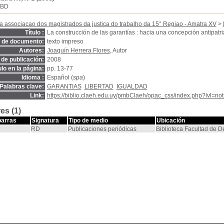
SBD
a associacao dos magistrados da justica do trabalho da 15° Regiao - Amatra XV
>
Título :
La construcción de las garantías : hacia una concepción antipatria
o de documento:
texto impreso
Autores:
Joaquín Herrera Flores
, Autor
de publicación:
2008
ulo en la página:
pp. 13-77
Idioma :
Español (
spa
)
Palabras clave:
GARANTIAS
LIBERTAD
IGUALDAD
Link:
https://biblio.claeh.edu.uy/pmbClaeh/opac_css/index.php?lvl=no
es (1)
barras
Signatura
Tipo de medio
Ubicación
RD
Publicaciones periódicas
Biblioteca Facultad de 