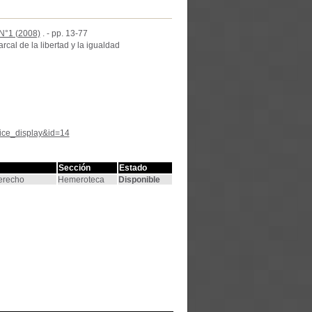
N°1 (2008)
. - pp. 13-77
rcal de la libertad y la igualdad
tice_display&id=14
Sección
Estado
Derecho
Hemeroteca
Disponible