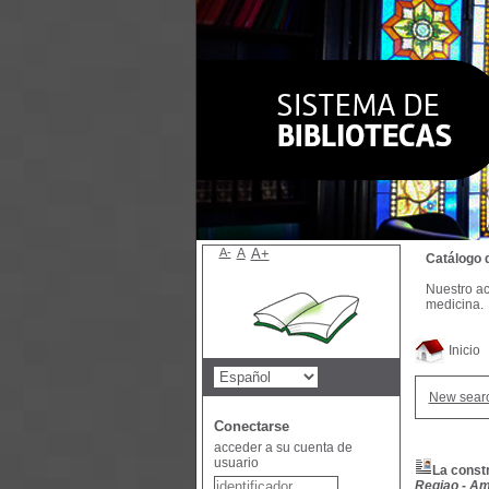
A-
A
A+
Catálogo 
Nuestro ac
medicina.
Inicio
New sear
Conectarse
acceder a su cuenta de
usuario
La constr
Regiao - Am