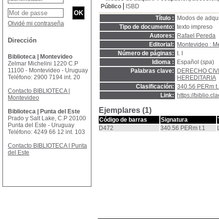
Público
ISBD
Título :
Modos de adquir
Olvidé mi contraseña
Tipo de documento:
texto impreso
Autores:
Rafael Pereda
Dirección
Editorial:
Montevideo : M
Número de páginas:
t. I
Biblioteca | Montevideo
Idioma :
Español (
spa
)
Zelmar Michelini 1220 C.P
11100 - Montevideo - Uruguay
Palabras clave:
DERECHO CIV
Teléfono: 2900 7194 int. 20
HEREDITARIA
Clasificación:
340.56 PERm t.
Contacto BIBLIOTECA |
Link:
https://biblio.
Montevideo
Ejemplares (1)
Biblioteca | Punta del Este
Prado y Salt Lake, C.P 20100
Código de barras
Signatura
Punta del Este - Uruguay
D472
340.56 PERm t.1
Teléfono: 4249 66 12 int. 103
Contacto BIBLIOTECA | Punta
del Este