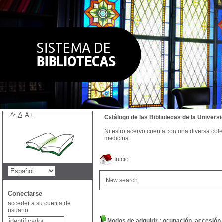
A-
A
A+
Catálogo de las Bibliotecas de la Univer
Nuestro acervo cuenta con una diversa colecc
medicina.
Inicio
New search
Conectarse
acceder a su cuenta de
usuario
Modos de adquirir : ocupación, accesión,