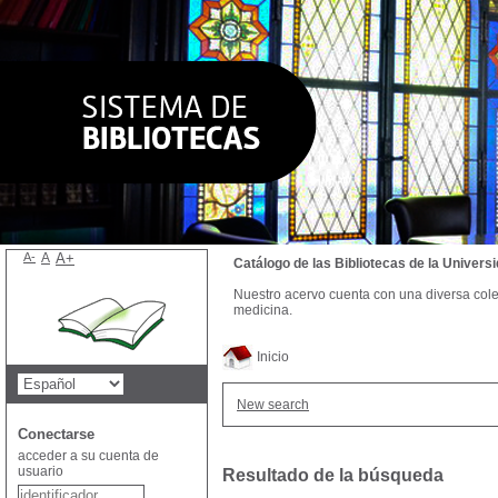
A-
A
A+
Catálogo de las Bibliotecas de la Univer
Nuestro acervo cuenta con una diversa colecc
medicina.
Inicio
New search
Conectarse
acceder a su cuenta de
usuario
Resultado de la búsqueda