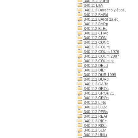
340.102 DURd
340.11 LIMi
340.112 Derecho y ética
340.112 BARd
340.112 BARd 2a.ed
340.112 BARp
340.112 BLEc
340.112 CHAc
340.112 CON
340.112 CONC
340.112 COUm
340.112 COUm 1976
340.112 COUm 2007
340.112 COUm pt
340.112 DELd
340.112 DIEf
340.112 DUR 1999
340.112 DURd
340.112 GARd
340.112 GROa
340.112 GROa v.1
340.112 GROn
340.112 LINs
340.112 LOZd
340.112 PERs
340.112 REAl
340.112 RICc
340.112 RISa
340.112 SEM
340.112 UNIu