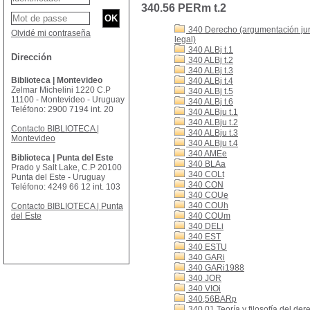
340.56 PERm t.2
340 Derecho (argumentación jurí
Olvidé mi contraseña
legal)
340 ALBj t.1
Dirección
340 ALBj t.2
340 ALBj t.3
Biblioteca | Montevideo
340 ALBj t.4
Zelmar Michelini 1220 C.P
340 ALBj t.5
11100 - Montevideo - Uruguay
340 ALBj t.6
Teléfono: 2900 7194 int. 20
340 ALBju t.1
340 ALBju t.2
Contacto BIBLIOTECA |
340 ALBju t.3
Montevideo
340 ALBju t.4
340 AMEe
Biblioteca | Punta del Este
340 BLAa
Prado y Salt Lake, C.P 20100
340 COLt
Punta del Este - Uruguay
340 CON
Teléfono: 4249 66 12 int. 103
340 COUe
340 COUh
Contacto BIBLIOTECA | Punta
del Este
340 COUm
340 DELi
340 EST
340 ESTU
340 GARi
340 GARi1988
340 JOR
340 VIOi
340,56BARp
340.01 Teoría y filosofía del der