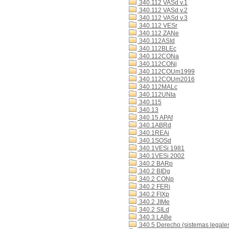
340.112 VASd v.1
340.112 VASd v.2
340.112 VASd v.3
340.112 VESr
340.112 ZANe
340.112ASId
340.112BLEc
340.112CONa
340.112CONj
340.112COUm1999
340.112COUm2016
340.112MALc
340.112UNIa
340.115
340.13
340.15 APAf
340.1ABRd
340.1REAi
340.1SOSd
340.1VESi 1981
340.1VESi 2002
340.2 BARp
340.2 BIDg
340.2 CONp
340.2 FERi
340.2 FIXp
340.2 JIMe
340.2 SILd
340.3 LABe
340.5 Derecho (sistemas legales)