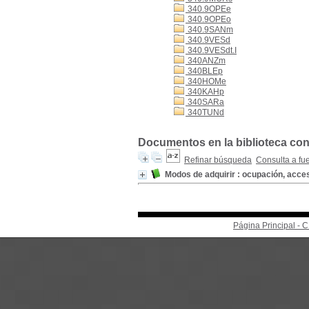
340.9OPEe
340.9OPEo
340.9SANm
340.9VESd
340.9VESdt.I
340ANZm
340BLEp
340HOMe
340KAHp
340SARa
340TUNd
Documentos en la biblioteca con 
Refinar búsqueda
Consulta a fu
Modos de adquirir : ocupación, acces
Página Principal -