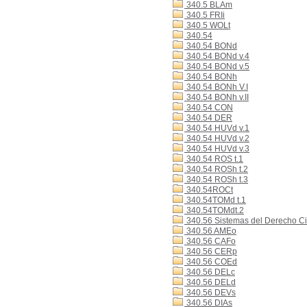
340.5 BLAm
340.5 FRIi
340.5 WOLt
340.54
340.54 BONd
340.54 BONd v.4
340.54 BONd v.5
340.54 BONh
340.54 BONh V.I
340.54 BONh v.II
340.54 CON
340.54 DER
340.54 HUVd v.1
340.54 HUVd v.2
340.54 HUVd v.3
340.54 ROS t.1
340.54 ROSh t.2
340.54 ROSh t.3
340.54ROCt
340.54TOMd t.1
340.54TOMdt.2
340.56 Sistemas del Derecho Ci
340.56 AMEo
340.56 CAFo
340.56 CERp
340.56 COEd
340.56 DELc
340.56 DELd
340.56 DEVs
340.56 DIAs