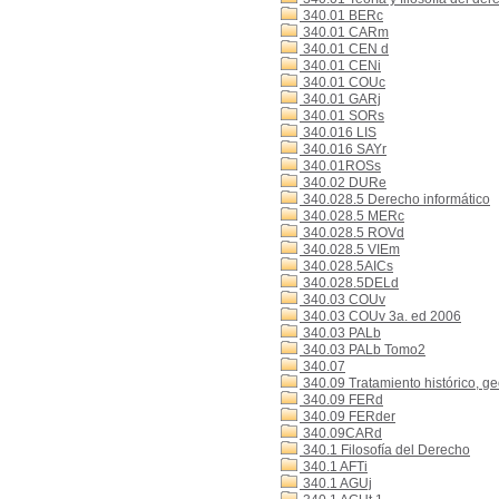
340.01 BERc
340.01 CARm
340.01 CEN d
340.01 CENi
340.01 COUc
340.01 GARj
340.01 SORs
340.016 LIS
340.016 SAYr
340.01ROSs
340.02 DURe
340.028.5 Derecho informático
340.028.5 MERc
340.028.5 ROVd
340.028.5 VIEm
340.028.5AICs
340.028.5DELd
340.03 COUv
340.03 COUv 3a. ed 2006
340.03 PALb
340.03 PALb Tomo2
340.07
340.09 Tratamiento histórico, g
340.09 FERd
340.09 FERder
340.09CARd
340.1 Filosofía del Derecho
340.1 AFTi
340.1 AGUj