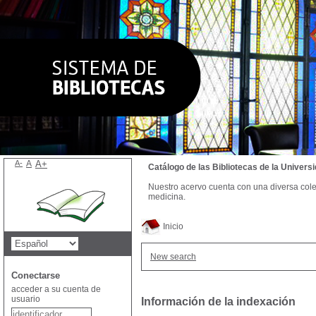
A-
A
A+
Catálogo de las Bibliotecas de la Univer
Nuestro acervo cuenta con una diversa colecc
medicina.
Inicio
New search
Conectarse
acceder a su cuenta de
usuario
Información de la indexación