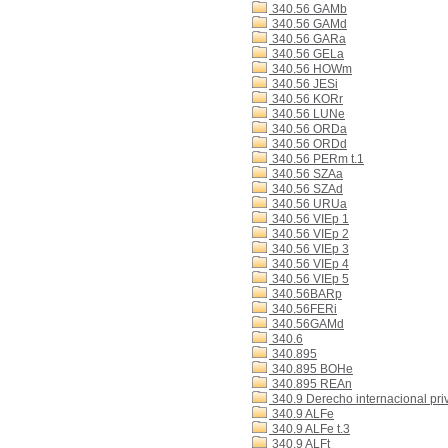
340.56 GAMb
340.56 GAMd
340.56 GARa
340.56 GELa
340.56 HOWm
340.56 JESi
340.56 KORr
340.56 LUNe
340.56 ORDa
340.56 ORDd
340.56 PERm t.1
340.56 SZAa
340.56 SZAd
340.56 URUa
340.56 VIEp 1
340.56 VIEp 2
340.56 VIEp 3
340.56 VIEp 4
340.56 VIEp 5
340.56BARp
340.56FERi
340.56GAMd
340.6
340.895
340.895 BOHe
340.895 REAn
340.9 Derecho internacional pri
340.9 ALFe
340.9 ALFe t.3
340.9 ALFt