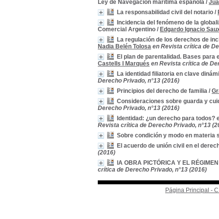
Ley de Navegación marítima española
/
Jua
La responsabilidad civil del notario
/
Incidencia del fenómeno de la globali
Comercial Argentino
/
Edgardo Ignacio Sau
La regulación de los derechos de inc
Nadia Belén Tolosa
en Revista crítica de D
El plan de parentalidad. Bases para el
Castells I Marqués
en Revista crítica de De
La identidad filiatoria en clave diná
Derecho Privado, n°13 (2016)
Principios del derecho de familia
/
Gr
Consideraciones sobre guarda y cui
Derecho Privado, n°13 (2016)
Identidad: ¿un derecho para todos? 
Revista crítica de Derecho Privado, n°13 (2
Sobre condición y modo en materia 
El acuerdo de unión civil en el derech
(2016)
lA OBRA PICTÓRICA Y EL RÉGIM
crítica de Derecho Privado, n°13 (2016)
Página Principal -