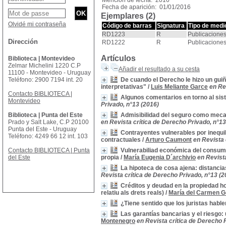
Mención de fecha: 2016
Fecha de aparición: 01/01/2016
Ejemplares (2)
Olvidé mi contraseña
Código de barras
Signatura
Tipo de medi
RD1223
R
Publicaciones
Dirección
RD1222
R
Publicaciones
Artículos
Biblioteca | Montevideo
Zelmar Michelini 1220 C.P
Añadir el resultado a su cesta
11100 - Montevideo - Uruguay
Teléfono: 2900 7194 int. 20
De cuando el Derecho le hizo un guiñ
interpretativas"
/
Luis Meliante Garce
en Re
Contacto BIBLIOTECA |
Algunos comentarios en torno al sist
Montevideo
Privado, n°13 (2016)
Biblioteca | Punta del Este
Admisibilidad del seguro como meca
Prado y Salt Lake, C.P 20100
en Revista crítica de Derecho Privado, n°13
Punta del Este - Uruguay
Contrayentes vulnerables por inequil
Teléfono: 4249 66 12 int. 103
contractuales
/
Arturo Caumont
en Revista 
Contacto BIBLIOTECA | Punta
Vulnerabiliad económica del consum
del Este
propia
/
María Eugenia D´archivio
en Revist
La hipoteca de cosa ajena: distancia
Revista crítica de Derecho Privado, n°13 (2
Créditos y deudad en la propiedad ho
relatiu als drets reals)
/
María del Carmen G
¿Tiene sentido que los juristas habl
Las garantías bancarias y el riesgo: 
Montenegro
en Revista crítica de Derecho 