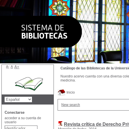
A-
A
A+
Catálogo de las Bibliotecas de la Univer
Nuestro acervo cuenta con una diversa colecc
medicina.
Inicio
New search
Conectarse
acceder a su cuenta de
usuario
Revista crítica de Derecho Pr