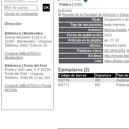
Público
ISBD
[artículo]
Olvidé mi contraseña
in
Revista de la Facultad de Derecho y Cienc
Título :
Ocupación y de
Dirección
Tipo de documento:
texto impreso
Autores:
Marisa Arizeta
,
Biblioteca | Montevideo
Fecha de publicación:
2011
Zelmar Michelini 1220 C.P
Artículo en la página:
pp. 27-32
11100 - Montevideo - Uruguay
Teléfono: 2900 7194 int. 20
Idioma :
Español (
spa
)
Palabras clave:
OCUPACIÓN
D
Contacto BIBLIOTECA |
En línea:
http://revista.fd
Montevideo
Link:
https://biblio.
Biblioteca | Punta del Este
Ejemplares (2)
Prado y Salt Lake, C.P 20100
Punta del Este - Uruguay
Código de barras
Signatura
Tipo de
Teléfono: 4249 66 12 int. 103
RD778
RD
Publica
RD777
RD
Publica
Contacto BIBLIOTECA | Punta
del Este