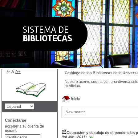
A-
A
A+
Catálogo de las Bibliotecas de la Univer
Nuestro acervo cuenta con una diversa colecc
medicina.
Inicio
New search
Conectarse
acceder a su cuenta de
usuario
Ocupación y desalojo de dependencias p
(jul.-dic., 2011)