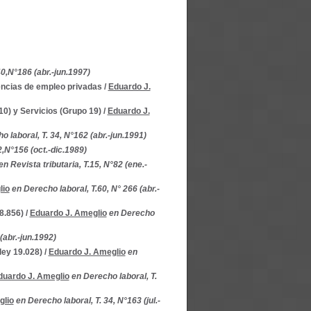
40,N°186 (abr.-jun.1997)
gencias de empleo privadas
/
Eduardo J.
10) y Servicios (Grupo 19)
/
Eduardo J.
o laboral, T. 34, N°162 (abr.-jun.1991)
2,N°156 (oct.-dic.1989)
en Revista tributaria, T.15, N°82 (ene.-
lio
en Derecho laboral, T.60, N° 266 (abr.-
8.856)
/
Eduardo J. Ameglio
en Derecho
(abr.-jun.1992)
 ley 19.028)
/
Eduardo J. Ameglio
en
duardo J. Ameglio
en Derecho laboral, T.
glio
en Derecho laboral, T. 34, N°163 (jul.-