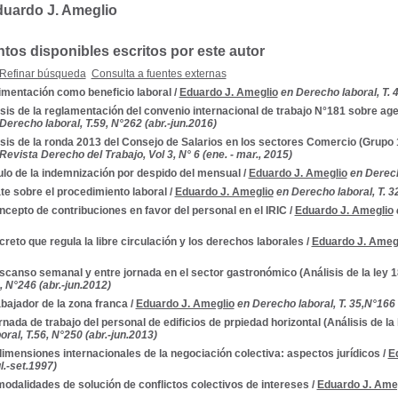
duardo J. Ameglio
os disponibles escritos por este autor
Refinar búsqueda
Consulta a fuentes externas
imentación como beneficio laboral
/
Eduardo J. Ameglio
en Derecho laboral, T. 
sis de la reglamentación del convenio internacional de trabajo N°181 sobre a
Derecho laboral, T.59, N°262 (abr.-jun.2016)
sis de la ronda 2013 del Consejo de Salarios en los sectores Comercio (Grupo 
Revista Derecho del Trabajo, Vol 3, N° 6 (ene. - mar., 2015)
lo de la indemnización por despido del mensual
/
Eduardo J. Ameglio
en Derech
e sobre el procedimiento laboral
/
Eduardo J. Ameglio
en Derecho laboral, T. 3
ncepto de contribuciones en favor del personal en el IRIC
/
Eduardo J. Ameglio
creto que regula la libre circulación y los derechos laborales
/
Eduardo J. Ameg
scanso semanal y entre jornada en el sector gastronómico (Análisis de la ley 1
5, N°246 (abr.-jun.2012)
abajador de la zona franca
/
Eduardo J. Ameglio
en Derecho laboral, T. 35,N°166 
rnada de trabajo del personal de edificios de prpiedad horizontal (Análisis de la
ral, T.56, N°250 (abr.-jun.2013)
imensiones internacionales de la negociación colectiva: aspectos jurídicos
/
E
l.-set.1997)
odalidades de solución de conflictos colectivos de intereses
/
Eduardo J. Ame