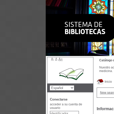
A-
A
A+
Catálogo 
Nuestro ac
medicina.
Inicio
New sear
Conectarse
acceder a su cuenta de
usuario
Informac