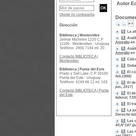
Autor E
Olvidé mi contraseña
Document
Dirección
La al
Biblioteca | Montevideo
Análi
Zelmar Michelini 1220 C.P
Ameglio
en 
11100 - Montevideo - Uruguay
Teléfono: 2900 7194 int. 20
Análi
Ameglio
en 
Contacto BIBLIOTECA |
Cálcu
Montevideo
Debat
Biblioteca | Punta del Este
El co
Prado y Salt Lake, C.P 20100
feb.1988)
Punta del Este - Uruguay
Teléfono: 4249 66 12 int. 103
El de
jun., 2017)
Contacto BIBLIOTECA | Punta
El de
del Este
laboral, T.5
El tr
La jo
Derecho labo
Las d
40,N°187 (ju
Las m
set.1991)