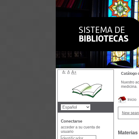
A-
A
A+
Catálogo 
Nuestro ac
medicina.
Inicio
New sear
Conectarse
acceder a su cuenta de
usuario
Materias