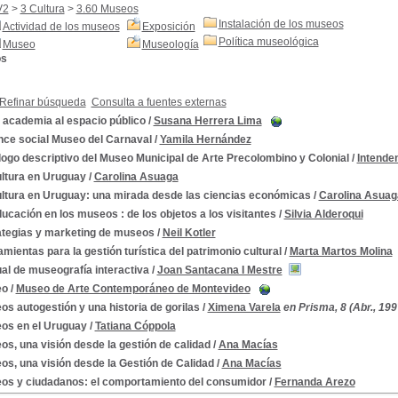
V2
>
3 Cultura
>
3.60 Museos
Instalación de los museos
Actividad de los museos
Exposición
Política museológica
Museo
Museología
os
Refinar búsqueda
Consulta a fuentes externas
 academia al espacio público
/
Susana Herrera Lima
nce social Museo del Carnaval
/
Yamila Hernández
ogo descriptivo del Museo Municipal de Arte Precolombino y Colonial
/
Intende
ultura en Uruguay
/
Carolina Asuaga
ultura en Uruguay: una mirada desde las ciencias económicas
/
Carolina Asuag
ucación en los museos : de los objetos a los visitantes
/
Silvia Alderoqui
ategias y marketing de museos
/
Neil Kotler
mientas para la gestión turística del patrimonio cultural
/
Marta Martos Molina
al de museografía interactiva
/
Joan Santacana I Mestre
eo
/
Museo de Arte Contemporáneo de Montevideo
s autogestión y una historia de gorilas
/
Ximena Varela
en Prisma, 8 (Abr., 199
os en el Uruguay
/
Tatiana Cóppola
s, una visión desde la gestión de calidad
/
Ana Macías
s, una visión desde la Gestión de Calidad
/
Ana Macías
os y ciudadanos: el comportamiento del consumidor
/
Fernanda Arezo