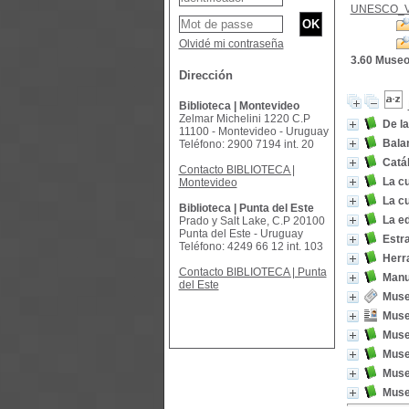
UNESCO_
Olvidé mi contraseña
3.60 Muse
Dirección
Biblioteca | Montevideo
Zelmar Michelini 1220 C.P
De la
11100 - Montevideo - Uruguay
Bala
Teléfono: 2900 7194 int. 20
Catál
Contacto BIBLIOTECA |
La c
Montevideo
La c
Biblioteca | Punta del Este
La ed
Prado y Salt Lake, C.P 20100
Punta del Este - Uruguay
Estr
Teléfono: 4249 66 12 int. 103
Herra
Contacto BIBLIOTECA | Punta
Manu
del Este
Mus
Museo
Muse
Museo
Museo
Muse