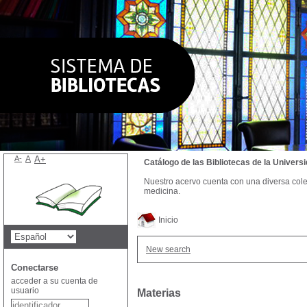
A-
A
A+
Catálogo de las Bibliotecas de la Univer
Nuestro acervo cuenta con una diversa colecc
medicina.
Inicio
New search
Conectarse
acceder a su cuenta de
usuario
Materias