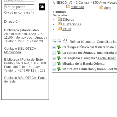
UNESCO_V2
>
3 Cultura
>
3.50 Artes visual
Miniatura
Mural
Pinturas
Olvidé mi contraseña
Ver también:
Dibujos
Dirección
Ilustraciones
Pintor
Biblioteca | Montevideo
Zelmar Michelini 1220 C.P
11100 - Montevideo - Uruguay
Teléfono: 2900 7194 int. 20
Refinar búsqueda
Consulta a fu
Catálogo artístico del Ministerio de 
Contacto BIBLIOTECA |
Montevideo
La cultura en Uruguay: una mirada 
Del registro al enigma
/
Alicia Haber
Biblioteca | Punta del Este
Prado y Salt Lake, C.P 20100
Miradas de la Banda Oriental
Punta del Este - Uruguay
Naturalezas muertas y flores : del M
Teléfono: 4249 66 12 int. 103
Contacto BIBLIOTECA | Punta
del Este