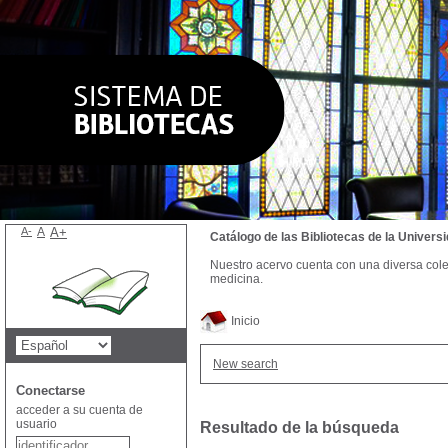
A-
A
A+
Catálogo de las Bibliotecas de la Univer
Nuestro acervo cuenta con una diversa colecc
medicina.
Inicio
New search
Conectarse
acceder a su cuenta de
usuario
Resultado de la búsqueda