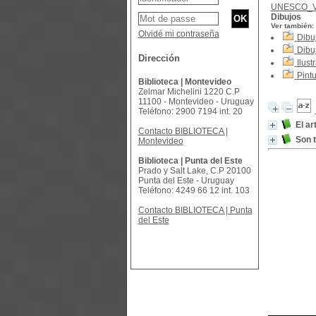
UNESCO_
Dibujos
Ver también:
Olvidé mi contraseña
Dibu
Dibu
Dirección
Ilust
Pint
Biblioteca | Montevideo
Zelmar Michelini 1220 C.P
11100 - Montevideo - Uruguay
Teléfono: 2900 7194 int. 20
El ar
Contacto BIBLIOTECA |
Son 
Montevideo
Biblioteca | Punta del Este
Prado y Salt Lake, C.P 20100
Punta del Este - Uruguay
Teléfono: 4249 66 12 int. 103
Contacto BIBLIOTECA | Punta
del Este