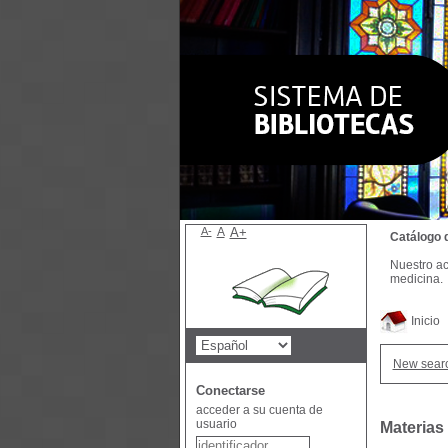
A-
A
A+
Catálogo 
Nuestro ac
medicina.
Inicio
New sear
Conectarse
acceder a su cuenta de
usuario
Materias