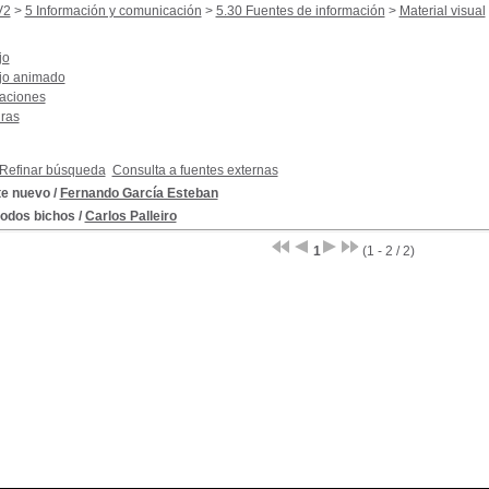
V2
>
5 Información y comunicación
>
5.30 Fuentes de información
>
Material visual
jo
jo animado
raciones
uras
Refinar búsqueda
Consulta a fuentes externas
te nuevo
/
Fernando García Esteban
todos bichos
/
Carlos Palleiro
1
(1 - 2 / 2)