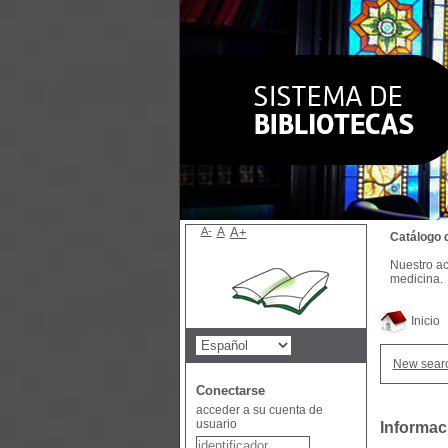
A-
A
A+
Catálogo 
Nuestro ac
medicina.
Inicio
New sear
Conectarse
acceder a su cuenta de
usuario
Informac