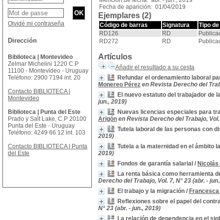
Mención de fecha: abr. - jun., 2019
Fecha de aparición: 01/04/2019
Ejemplares (2)
Olvidé mi contraseña
Código de barras
Signatura
Tipo de
RD126
RD
Publica
Dirección
RD272
RD
Publica
Artículos
Biblioteca | Montevideo
Zelmar Michelini 1220 C.P
Añadir el resultado a su cesta
11100 - Montevideo - Uruguay
Teléfono: 2900 7194 int. 20
Refundar el ordenamiento laboral para
Monereo Pérez
en Revista Derecho del Trabaj
Contacto BIBLIOTECA |
El nuevo estatuto del trabajador de 
Montevideo
jun., 2019)
Biblioteca | Punta del Este
Nuevas licencias especiales para tr
Prado y Salt Lake, C.P 20100
Arigón
en Revista Derecho del Trabajo, Vol. 7
Punta del Este - Uruguay
Tutela laboral de las personas con 
Teléfono: 4249 66 12 int. 103
2019)
Contacto BIBLIOTECA | Punta
Tutela a la maternidad en el ámbito l
del Este
2019)
Fondos de garantía salarial
/
Nicolás
La renta básica como herramienta de 
Derecho del Trabajo, Vol. 7, N° 23 (abr. - jun
El trabajo y la migración
/
Francesca
Reflexiones sobre el papel del contr
N° 23 (abr. - jun., 2019)
La relación de dependencia en el sig