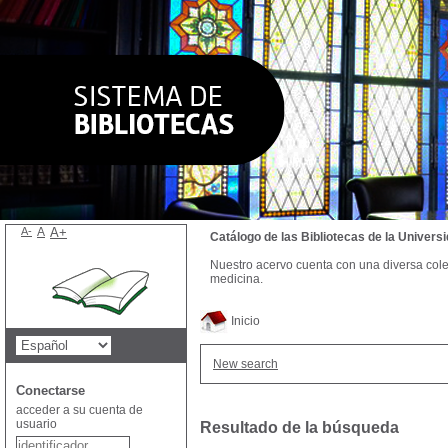
A-
A
A+
Catálogo de las Bibliotecas de la Univer
Nuestro acervo cuenta con una diversa colecc
medicina.
Inicio
New search
Conectarse
acceder a su cuenta de
usuario
Resultado de la búsqueda