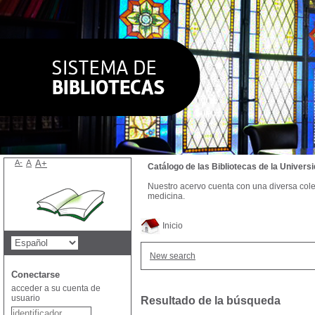
A-
A
A+
Catálogo de las Bibliotecas de la Univer
Nuestro acervo cuenta con una diversa colecc
medicina.
Inicio
New search
Conectarse
acceder a su cuenta de
usuario
Resultado de la búsqueda