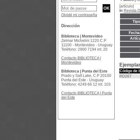
[artículo]
in
Revista D
Olvidé mi contraseña
Tip
Dirección
Fecha 
Biblioteca | Montevideo
Artíc
Zelmar Michelini 1220 C.P
11100 - Montevideo - Uruguay
Teléfono: 2900 7194 int. 20
Contacto BIBLIOTECA |
Montevideo
Ejemplar
Código de 
Biblioteca | Punta del Este
Prado y Salt Lake, C.P 20100
RD267
Punta del Este - Uruguay
Teléfono: 4249 66 12 int. 103
Contacto BIBLIOTECA | Punta
del Este