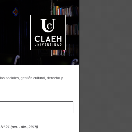
as sociales, gestión cultural, derecho y
° 21 (oct. - dic., 2018)