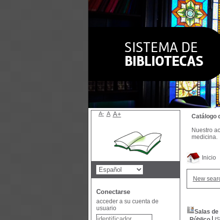
A-
A
A+
Catálogo 
Nuestro ac
medicina.
Inicio
New sear
Conectarse
acceder a su cuenta de
usuario
Salas de
Público
I