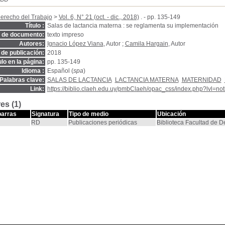
erecho del Trabajo
>
Vol. 6, N° 21 (oct. - dic., 2018)
. - pp. 135-149
Título :
Salas de lactancia materna : se reglamenta su implementación
o de documento:
texto impreso
Autores:
Ignacio López Viana
, Autor ;
Camila Hargain
, Autor
de publicación:
2018
ulo en la página:
pp. 135-149
Idioma :
Español (
spa
)
Palabras clave:
SALAS DE LACTANCIA
LACTANCIA MATERNA
MATERNIDAD
Link:
https://biblio.claeh.edu.uy/pmbClaeh/opac_css/index.php?lvl=no
es (1)
barras
Signatura
Tipo de medio
Ubicación
RD
Publicaciones periódicas
Biblioteca Facultad de 