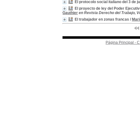
El protocolo social italiano del 3 de j
El proyecto de ley del Poder Ejecuti
Gauthier
en Revista Derecho del Trabajo, Vol
El trabajador en zonas francas
/
Mari
Página Principal -