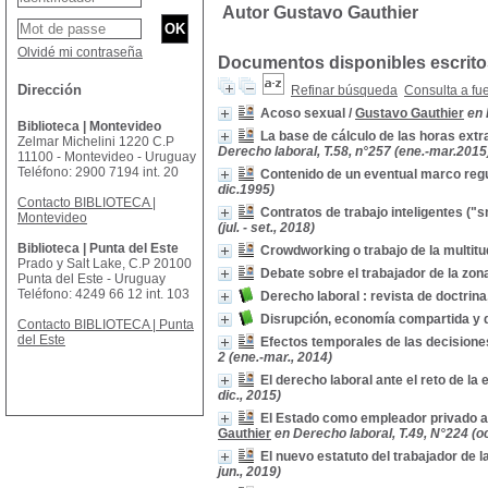
Autor Gustavo Gauthier
Olvidé mi contraseña
Documentos disponibles escritos
Dirección
Refinar búsqueda
Consulta a fu
Acoso sexual
/
Gustavo Gauthier
en 
Biblioteca | Montevideo
La base de cálculo de las horas ext
Zelmar Michelini 1220 C.P
Derecho laboral, T.58, n°257 (ene.-mar.2015
11100 - Montevideo - Uruguay
Teléfono: 2900 7194 int. 20
Contenido de un eventual marco regu
dic.1995)
Contacto BIBLIOTECA |
Contratos de trabajo inteligentes ("
Montevideo
(jul. - set., 2018)
Biblioteca | Punta del Este
Crowdworking o trabajo de la multitu
Prado y Salt Lake, C.P 20100
Debate sobre el trabajador de la zon
Punta del Este - Uruguay
Teléfono: 4249 66 12 int. 103
Derecho laboral : revista de doctrin
Disrupción, economía compartida y de
Contacto BIBLIOTECA | Punta
del Este
Efectos temporales de las decisione
2 (ene.-mar., 2014)
El derecho laboral ante el reto de l
dic., 2015)
El Estado como empleador privado ant
Gauthier
en Derecho laboral, T.49, N°224 (oc
El nuevo estatuto del trabajador de 
jun., 2019)