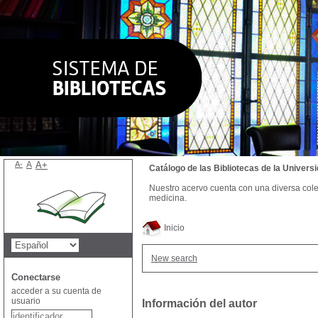
A-
A
A+
Catálogo de las Bibliotecas de la Univer
Nuestro acervo cuenta con una diversa colecc
medicina.
Inicio
New search
Conectarse
acceder a su cuenta de
usuario
Información del autor