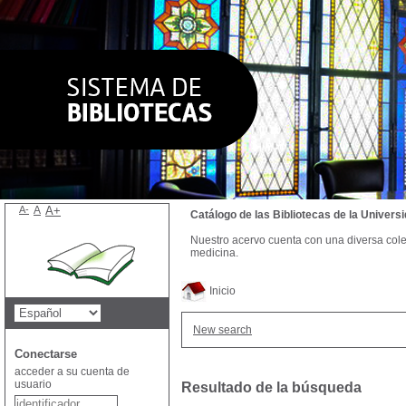
A-
A
A+
Catálogo de las Bibliotecas de la Univer
Nuestro acervo cuenta con una diversa colecc
medicina.
Inicio
New search
Conectarse
acceder a su cuenta de
usuario
Resultado de la búsqueda