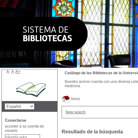
A-
A
A+
Catálogo de las Bibliotecas de la Univer
Nuestro acervo cuenta con una diversa colecc
medicina.
Inicio
New search
Conectarse
acceder a su cuenta de
usuario
Resultado de la búsqueda