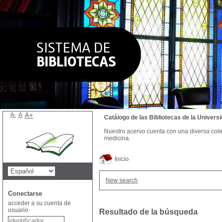
A-
A
A+
Catálogo de las Bibliotecas de la Univer
Nuestro acervo cuenta con una diversa colecc
medicina.
Inicio
New search
Conectarse
acceder a su cuenta de
usuario
Resultado de la búsqueda