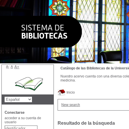
A-
A
A+
Catálogo de las Bibliotecas de la Univer
Nuestro acervo cuenta con una diversa colecc
medicina.
Inicio
New search
Conectarse
acceder a su cuenta de
usuario
Resultado de la búsqueda