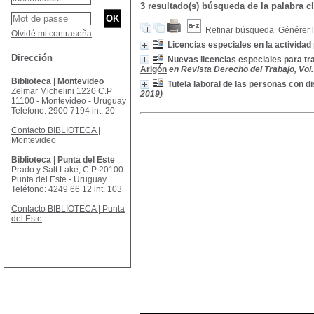
3 resultado(s) búsqueda de la palabra c
Refinar búsqueda
Générer l
Olvidé mi contraseña
Licencias especiales en la actividad
Dirección
Nuevas licencias especiales para tr
Arigón
en Revista Derecho del Trabajo, Vol. 7
Biblioteca | Montevideo
Tutela laboral de las personas con 
Zelmar Michelini 1220 C.P
2019)
11100 - Montevideo - Uruguay
Teléfono: 2900 7194 int. 20
Contacto BIBLIOTECA |
Montevideo
Biblioteca | Punta del Este
Prado y Salt Lake, C.P 20100
Punta del Este - Uruguay
Teléfono: 4249 66 12 int. 103
Contacto BIBLIOTECA | Punta
del Este