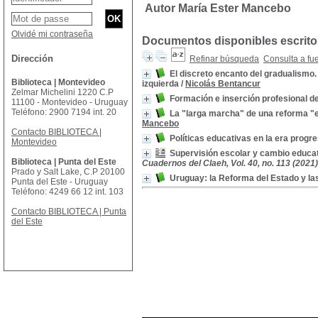
Autor María Ester Mancebo
Olvidé mi contraseña
Documentos disponibles escritos
Dirección
Refinar búsqueda
Consulta a fu
El discreto encanto del gradualismo.
Biblioteca | Montevideo
izquierda
/
Nicolás Bentancur
Zelmar Michelini 1220 C.P
Formación e inserción profesional de 
11100 - Montevideo - Uruguay
Teléfono: 2900 7194 int. 20
La "larga marcha" de una reforma "ex
Mancebo
Contacto BIBLIOTECA |
Políticas educativas en la era progr
Montevideo
Supervisión escolar y cambio educati
Biblioteca | Punta del Este
Cuadernos del Claeh, Vol. 40, no. 113 (2021)
Prado y Salt Lake, C.P 20100
Uruguay: la Reforma del Estado y las
Punta del Este - Uruguay
Teléfono: 4249 66 12 int. 103
Contacto BIBLIOTECA | Punta
del Este