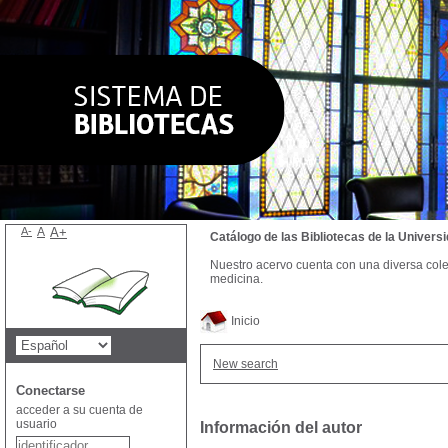
A-
A
A+
Catálogo de las Bibliotecas de la Univer
Nuestro acervo cuenta con una diversa colecc
medicina.
Inicio
New search
Conectarse
acceder a su cuenta de
usuario
Información del autor