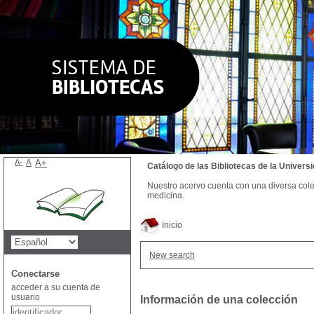
A-
A
A+
Catálogo de las Bibliotecas de la Univer
Nuestro acervo cuenta con una diversa colecc
medicina.
Inicio
New search
Conectarse
acceder a su cuenta de
usuario
Información de una colección