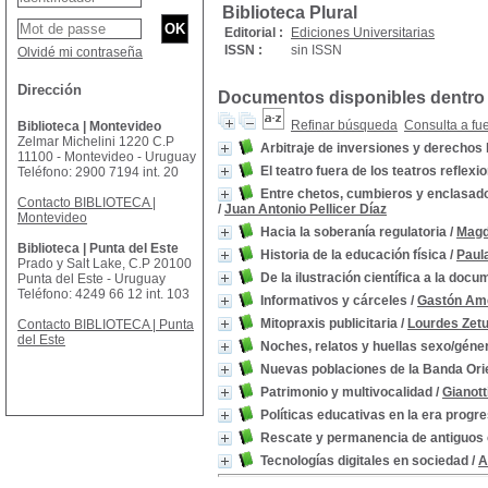
Biblioteca Plural
Editorial :
Ediciones Universitarias
ISSN :
sin ISSN
Olvidé mi contraseña
Dirección
Documentos disponibles dentro 
Refinar búsqueda
Consulta a fu
Biblioteca | Montevideo
Zelmar Michelini 1220 C.P
Arbitraje de inversiones y derecho
11100 - Montevideo - Uruguay
El teatro fuera de los teatros reflexi
Teléfono: 2900 7194 int. 20
Entre chetos, cumbieros y enclasado
Contacto BIBLIOTECA |
/
Juan Antonio Pellicer Díaz
Montevideo
Hacia la soberanía regulatoria
/
Magd
Biblioteca | Punta del Este
Historia de la educación física
/
Paula
Prado y Salt Lake, C.P 20100
De la ilustración científica a la do
Punta del Este - Uruguay
Teléfono: 4249 66 12 int. 103
Informativos y cárceles
/
Gastón Am
Mitopraxis publicitaria
/
Lourdes Zetu
Contacto BIBLIOTECA | Punta
del Este
Noches, relatos y huellas sexo/géner
Nuevas poblaciones de la Banda Ori
Patrimonio y multivocalidad
/
Gianott
Políticas educativas en la era progr
Rescate y permanencia de antiguos 
Tecnologías digitales en sociedad
/
A